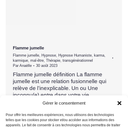
Flamme jumelle
Flamme jumelle
,
Hypnose
,
Hypnose Humaniste
,
karma
,
karmique
,
mal-être
,
Thérapie
,
transgénérationnel
Par
Anaëlle
30 août 2023
Flamme jumelle définition La flamme
jumelle est une relation fusionnelle qui
relève de l’inexplicable. Un ou Une
inconnu(e) entre dans votre vie,
bouleverse votre cœur et fait chavirer vos
Gérer le consentement
pensées. Ce sont deux Êtres qui se
retrouvent et qui vibrent sur la même
Pour offrir les meilleures expériences, nous utilisons des technologies
telles que les cookies pour stocker et/ou accéder aux informations des
longueur d’onde. On a l’impression de se
appareils. Le fait de consentir à ces technologies nous permettra de traiter