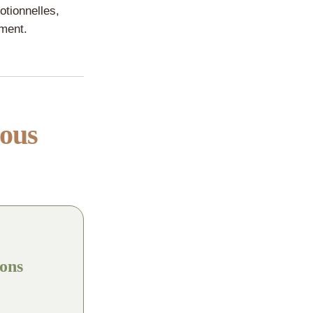
otionnelles,
ement.
ous
ions