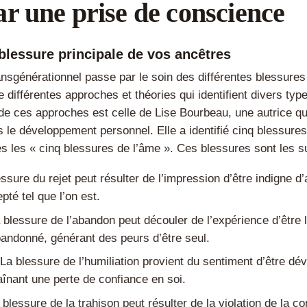
ar une prise de conscience
a blessure principale de vos ancêtres
ansgénérationnel passe par le soin des différentes blessures
ste différentes approches et théories qui identifient divers ty
 de ces approches est celle de Lise Bourbeau, une autrice q
s le développement personnel. Elle a identifié cinq blessure
s les « cinq blessures de l’âme ». Ces blessures sont les s
essure du rejet peut résulter de l’impression d’être indigne 
pté tel que l’on est.
blessure de l’abandon peut découler de l’expérience d’être l
bandonné, générant des peurs d’être seul.
 La blessure de l’humiliation provient du sentiment d’être dév
aînant une perte de confiance en soi.
 blessure de la trahison peut résulter de la violation de la co