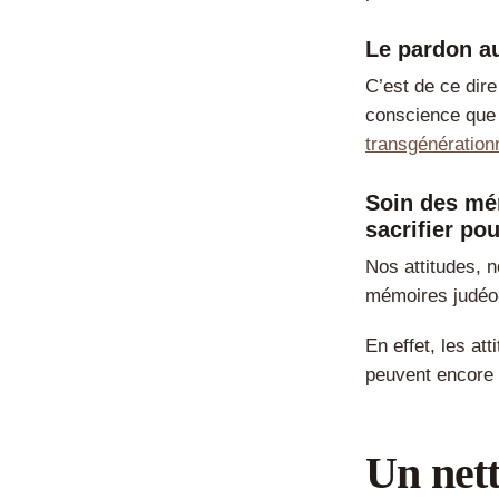
Le pardon au
C’est de ce dir
conscience que 
transgénération
Soin des mém
sacrifier po
Nos attitudes, 
mémoires judéo
En effet, les at
peuvent encore 
Un nett