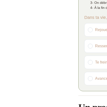
3- On débri
4- À la fi
Dans ta vie
Rejoue
Ressen
Te frei
Avance