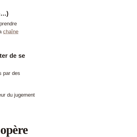
é…)
 prendre
la
chaîne
ter de se
s par des
peur du jugement
’opère