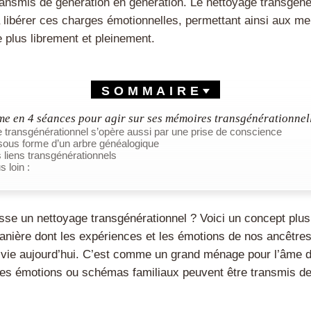
ransmis de génération en génération. Le nettoyage transgéné
t à libérer ces charges émotionnelles, permettant ainsi aux m
e plus librement et pleinement.
SOMMAIRE
 en 4 séances pour agir sur ses mémoires transgénérationnel
 transgénérationnel s’opère aussi par une prise de conscience
sous forme d’un arbre généalogique
s liens transgénérationnels
s loin :
e un nettoyage transgénérationnel ? Voici un concept plus
manière dont les expériences et les émotions de nos ancêtre
e vie aujourd’hui. C’est comme un grand ménage pour l’âme de
ines émotions ou schémas familiaux peuvent être transmis de