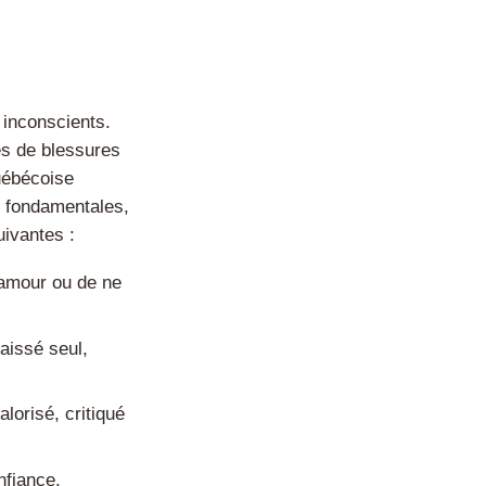
 inconscients.
pes de blessures
uébécoise
s fondamentales,
uivantes :
d’amour ou de ne
aissé seul,
alorisé, critiqué
nfiance,