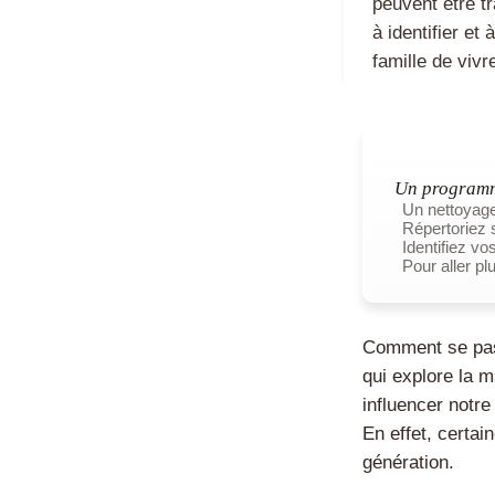
peuvent être t
à identifier e
famille de vivr
Un programme
Un nettoyage
Répertoriez 
Identifiez vo
Pour aller plu
Comment se pass
qui explore la 
influencer notr
En effet, certa
génération.