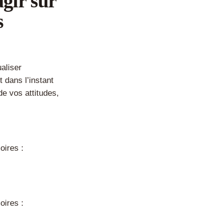
gir sur
s
aliser
t dans l’instant
de vos attitudes,
oires :
oires :