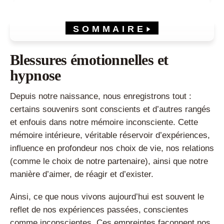
SOMMAIRE
Blessures émotionnelles et hypnose
Blessures émotionnelles inconscientes et hypnose
Les blessures émotionnelles : nos masques intérieurs
Blessures émotionnelles et
Face aux blessures : 3 comportements défensifs
La blessure principale
hypnose
Les blessures secondaires
Les différentes blessures
Excès d’émotions et blessures émotionnelles
Depuis notre naissance, nous enregistrons tout :
Pourquoi les soigner ?
certains souvenirs sont conscients et d’autres rangés
Comment les soigner en Hypnose Humaniste ?
Identifiez vos liens transgénérationnels
et enfouis dans notre mémoire inconsciente. Cette
Bibliographie
mémoire intérieure, véritable réservoir d’expériences,
influence en profondeur nos choix de vie, nos relations
(comme le choix de notre partenaire), ainsi que notre
manière d’aimer, de réagir et d’exister.
Ainsi, ce que nous vivons aujourd’hui est souvent le
reflet de nos expériences passées, conscientes
comme inconscientes. Ces empreintes façonnent nos