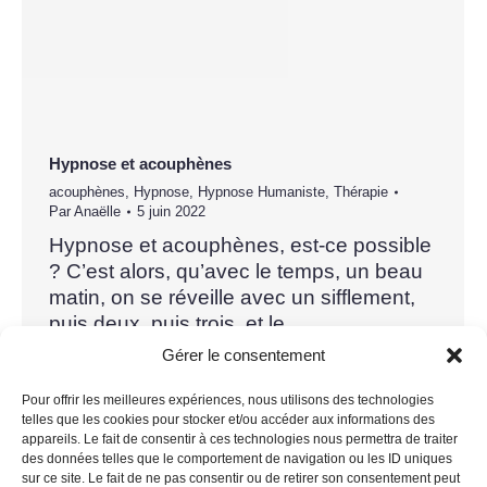
Hypnose et acouphènes
acouphènes
,
Hypnose
,
Hypnose Humaniste
,
Thérapie
Par
Anaëlle
5 juin 2022
Hypnose et acouphènes, est-ce possible
? C’est alors, qu’avec le temps, un beau
matin, on se réveille avec un sifflement,
puis deux, puis trois, et le
bourdonnement continue sans fin….
Gérer le consentement
Enfin, on met un nom : acouphènes ! Ils
s’immiscent dans notre vie et peuvent
Pour offrir les meilleures expériences, nous utilisons des technologies
telles que les cookies pour stocker et/ou accéder aux informations des
devenir avec le temps un véritable
appareils. Le fait de consentir à ces technologies nous permettra de traiter
cauchemar. Or, on sait,…
des données telles que le comportement de navigation ou les ID uniques
sur ce site. Le fait de ne pas consentir ou de retirer son consentement peut