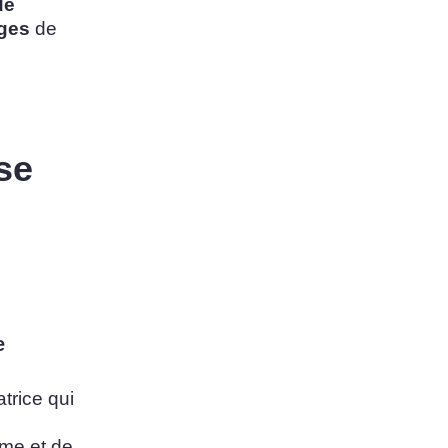
de
ges
de
se
e
trice qui
sme et de