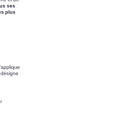
ous ses
ses plus
s’applique
Il désigne
u