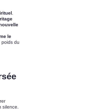
irituel
.
ritage
nouvelle
rme le
e poids du
rsée
rer
n silence.