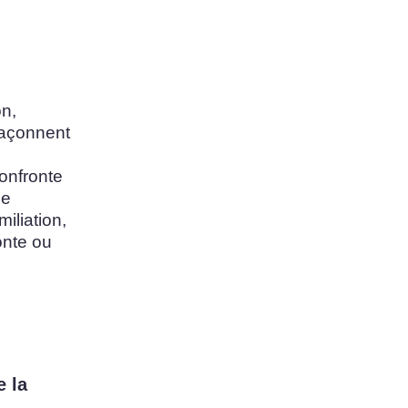
on,
 façonnent
onfronte
ne
iliation,
onte ou
e la