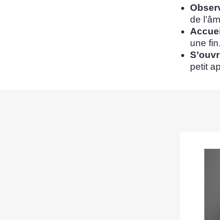
Observ
de l’â
Accueil
une fin
S’ouvri
petit a