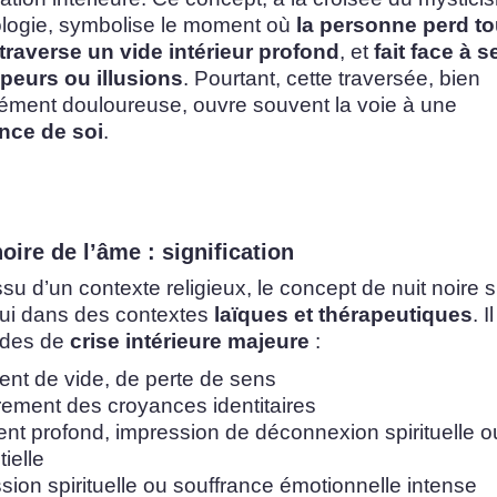
ologie, symbolise le moment où
la personne perd t
traverse un vide intérieur profond
, et
fait face à 
peurs ou illusions
. Pourtant, cette traversée, bien
ément douloureuse, ouvre souvent la voie à une
nce de soi
.
noire de l’âme : signification
ssu d’un contexte religieux, le concept de nuit noire 
hui dans des contextes
laïques et thérapeutiques
. 
odes de
crise intérieure majeure
:
ent de vide, de perte de sens
rement des croyances identitaires
ent profond, impression de déconnexion spirituelle o
tielle
ion spirituelle ou souffrance émotionnelle intense