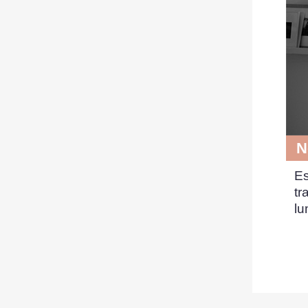
N
jumelle :
Es
 sa
dépendance affective
et
tr
e formulaire n’a
aucune
lu
e ou ésotérique.
mme Jumelle : Aidez-moi !