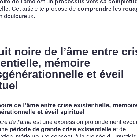
oire de l’âme
est un
processus vers sa complétu
lle
. Cet article te propose de
comprendre les roua
n douloureux.
uit noire de l’âme entre cri
tentielle, mémoire
sgénérationnelle et éveil
tuel
noire de l’âme entre crise existentielle, mémoir
érationnelle et éveil spirituel
oire de l’âme
est une expression profondément évoca
 une
période de grande crise existentielle
et de
ation intérieure. Ce concept, à la croisée du mystici