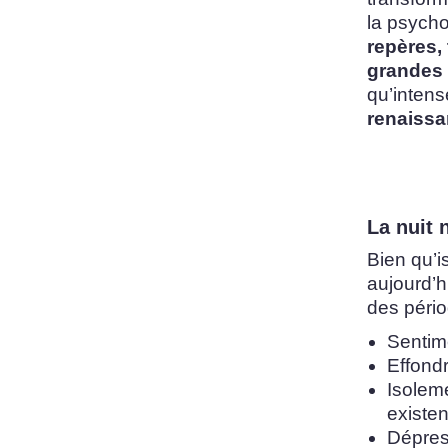
la psych
repères, 
grandes 
qu’intens
renaissa
La nuit 
Bien qu’i
aujourd’
des péri
Sentim
Effond
Isolem
existen
Dépress