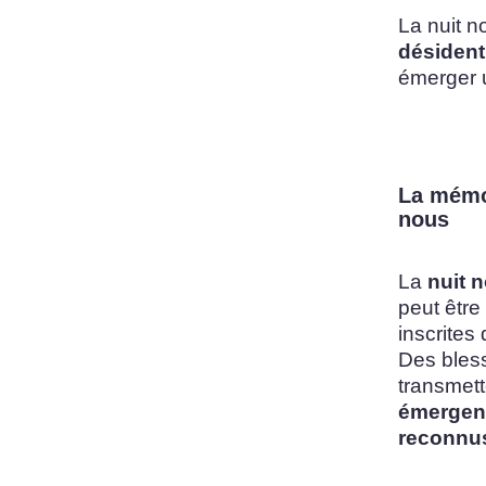
La nuit n
désident
émerger u
La mémoi
nous
La
nuit n
peut être
inscrites
Des bles
transmett
émergent
reconnus,