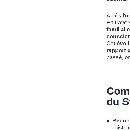
Après l’o
En traver
familial
conscie
Cet
éveil
rapport q
passé, o
Comm
du S
Reconn
l’histo