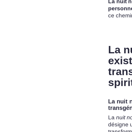
La nuit n
personne
ce chemi
La n
exis
tran
spiri
La nuit 
transgén
La
nuit n
désigne
transform