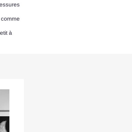
blessures
n comme
etit à