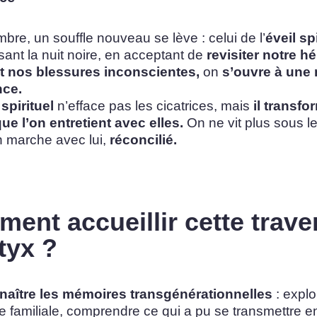
mbre, un souffle nouveau se lève : celui de l’
éveil sp
sant la nuit noire, en acceptant de
revisiter notre hé
 et nos blessures inconscientes,
on
s’ouvre à une 
nce.
 spirituel
n’efface pas les cicatrices, mais
il transfo
ue l’on entretient avec elles.
On ne vit plus sous l
n marche avec lui,
réconcilié.
ent accueillir cette trave
tyx ?
aître les mémoires transgénérationnelles
: explo
ire familiale, comprendre ce qui a pu se transmettre e