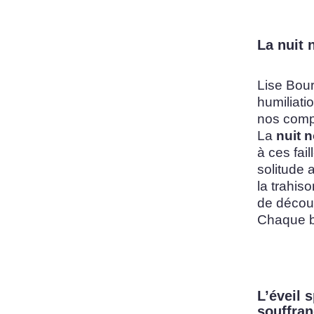
La nuit 
Lise Bour
humiliati
nos compo
La
nuit n
à ces fai
solitude 
la trahis
de décou
Chaque bl
L’éveil s
souffra