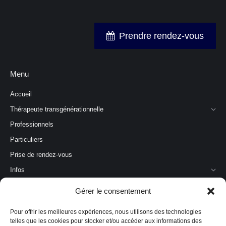
Prendre rendez-vous
Menu
Accueil
Thérapeute transgénérationnelle
Professionnels
Particuliers
Prise de rendez-vous
Infos
Gérer le consentement
Articles récents
Pour offrir les meilleures expériences, nous utilisons des technologies
Personne sous emprise amoureuse : comprendre et agir
telles que les cookies pour stocker et/ou accéder aux informations des