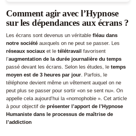
dépendances aux écrans ?
Quels sont les signes d’une addiction aux écrans ?
Comment agir avec l’Hypnose
Pourquoi devient-on addict aux écrans ?
sur les dépendances aux écrans ?
Comment guérir d’une addiction aux écrans ?
FAQ – Addiction aux écrans et hypnose
Les écrans sont devenus un véritable
fléau dans
notre société
auxquels on ne peut se passer. Les
réseaux sociaux
et le
télétravail
favorisent
l’
augmentation de la durée journalière du temps
passé devant les écrans. Selon les études, le
temps
moyen est de 3 heures par jour
. Parfois, le
téléphone devient même un vêtement auquel on ne
peut plus se passer pour sortir «on se sent nu». On
appelle cela aujourd’hui la «nomophobie ». Cet article
à pour objectif de
présenter l’apport de l’Hypnose
Humaniste dans le processus de maîtrise de
l’addiction