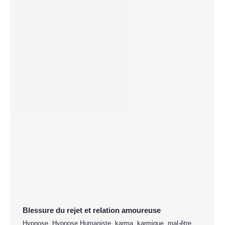
Blessure du rejet et relation amoureuse
Hypnose
,
Hypnose Humaniste
,
karma
,
karmique
,
mal-être
,