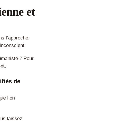
ienne et
ns l’approche.
’inconscient.
Humaniste ? Pour
nt.
ifiés de
ue l’on
ous laissez