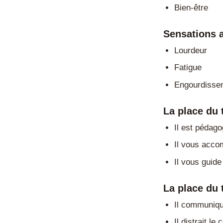
Bien-être
Sensations 
Lourdeur
Fatigue
Engourdisse
La place du
Il est pédag
Il vous acco
Il vous guid
La place du 
Il communiqu
Il distrait l