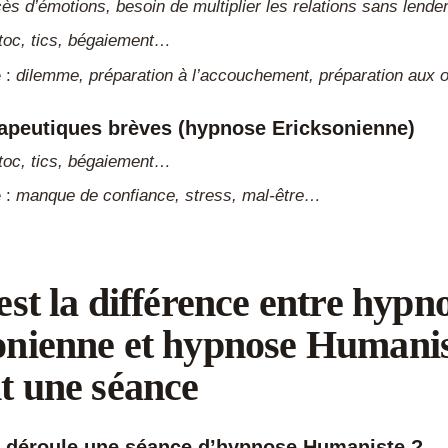
cès d’émotions, besoin de multiplier les relations sans len
toc, tics, bégaiement…
e :
dilemme, préparation à l’accouchement, préparation aux
rapeutiques brèves (hypnose Ericksonienne)
toc, tics, bégaiement…
e :
manque de confiance, stress, mal-être…
est la différence entre hypn
onienne et hypnose Humani
t une séance
déroule une séance d’hypnose Humaniste ?