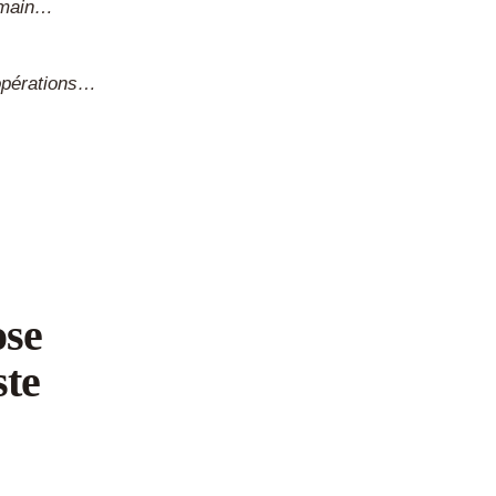
demain…
 opérations…
ose
ste