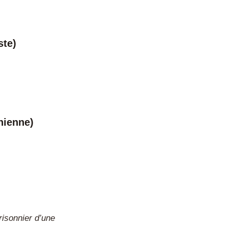
ste)
nienne)
risonnier d’une