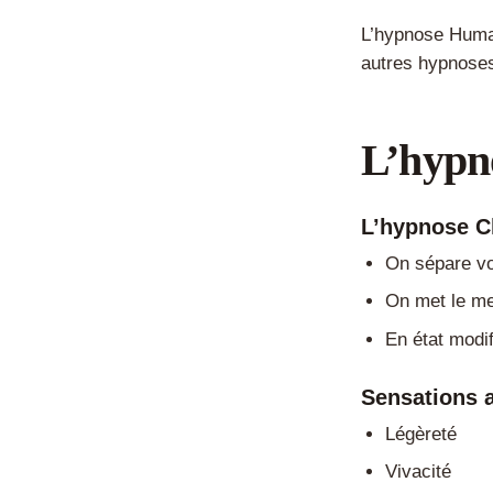
L’hypnose Human
autres hypnos
L’hypno
L’hypnose C
On sépare vo
On met le me
En état modi
Sensations 
Légèreté
Vivacité