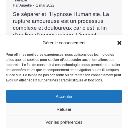
Thérapie
Par
Anaëlle
1 mai 2022
Se séparer et l’Hypnose Humaniste. La
rupture amoureuse est un processus
complexe et douloureux car c’est la fin
d’un lien d’amour unique. L’impact
émotionnel atteint à la fois les parents et
Gérer le consentement
les enfants. Toutefois, le ressenti n’est
pas vécu de la même manière par les
Pour offrir les meilleures expériences, nous utilisons des technologies
telles que les cookies pour stocker et/ou accéder aux informations des
deux partenaires. Tous deux souffrent
appareils. Le fait de consentir à ces technologies nous permettra de traiter
mais jamais en même temps.…
des données telles que le comportement de navigation ou les ID uniques
sur ce site. Le fait de ne pas consentir ou de retirer son consentement peut
avoir un effet négatif sur certaines caractéristiques et fonctions.
Accepter
Refuser
Voir les préférences