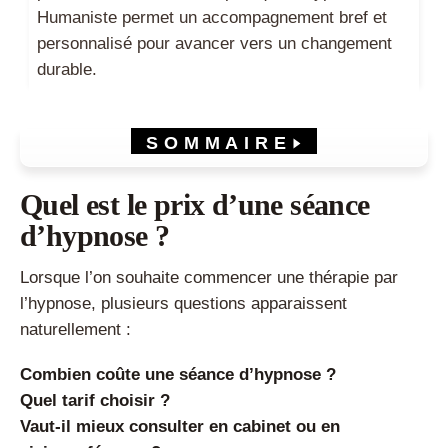
Humaniste permet un accompagnement bref et
personnalisé pour avancer vers un changement
durable.
SOMMAIRE
Quel est le prix d’une séance d’hypnose ?
Tarif hypnose : combien coûte réellement une séance ?
Pourquoi les tarifs des hypnothérapeutes varient-ils ?
Quel est le prix d’une séance
Tarif hypnose en cabinet : avantages et limites
Une séance d’Hypnose Humaniste en cabinet
d’hypnose ?
Tarif hypnose en visio : est-ce efficace ?
Hypnose Humaniste : pourquoi peut-elle se pratiquer
partout ?
Lorsque l’on souhaite commencer une thérapie par
Tarif auto-hypnose : apprendre à devenir autonome
l’hypnose, plusieurs questions apparaissent
FAQ
Quel est le prix moyen d’une séance d’hypnose ?
naturellement :
Une séance d’hypnose en visio est-elle efficace ?
Combien de séances d’hypnose faut-il prévoir ?
Combien coûte une séance d’hypnose ?
L’hypnose est-elle remboursée ?
Quelle différence entre hypnose Humaniste et hypnose
Quel tarif choisir ?
Ericksonienne ?
Vaut-il mieux consulter en cabinet ou en